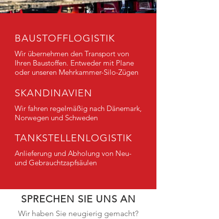
BAUSTOFFLOGISTIK
Wir übernehmen den Transport von
Ihren Baustoffen. Entweder mit Plane
oder unseren Mehrkammer-Silo-Zügen
SKANDINAVIEN
Wir fahren regelmäßig nach Dänemark,
Norwegen und Schweden
TANKSTELLENLOGISTIK
Anlieferung und Abholung von Neu-
und Gebrauchtzapfsäulen
SPRECHEN SIE UNS AN
Wir haben Sie neugierig gemacht?